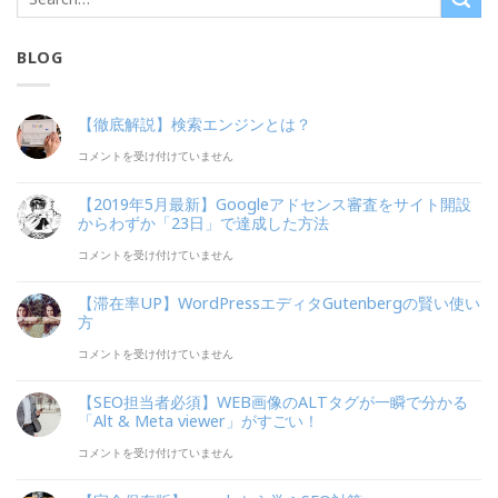
BLOG
【徹底解説】検索エンジンとは？
【徹
コメントを受け付けていません
底
【2019年5月最新】Googleアドセンス審査をサイト開設
解
からわずか「23日」で達成した方法
説】
【2019
コメントを受け付けていません
検
年
【滞在率UP】WordPressエディタGutenbergの賢い使い
索
5
方
エ
月
【滞
コメントを受け付けていません
ン
最
在
【SEO担当者必須】WEB画像のALTタグが一瞬で分かる
ジ
新】
率
「Alt & Meta viewer」がすごい！
ン
Google
UP】
【SEO
コメントを受け付けていません
と
ア
WordPress
担
は？