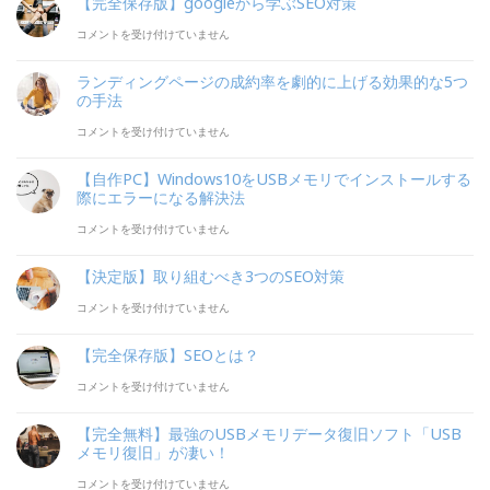
【完全保存版】googleから学ぶSEO対策
ド
エ
当
は
【完
コメントを受け付けていません
セ
デ
者
全
ン
ィ
必
ランディングページの成約率を劇的に上げる効果的な5つ
保
ス
の手法
タ
須】
存
審
ラ
コメントを受け付けていません
Gutenberg
WEB
版】
査
ン
の
画
【自作PC】Windows10をUSBメモリでインストールする
google
を
デ
賢
際にエラーになる解決法
像
か
サ
ィ
い
【自
コメントを受け付けていません
の
ら
イ
ン
使
作
ALT
【決定版】取り組むべき3つのSEO対策
学
ト
グ
い
PC】
タ
【決
コメントを受け付けていません
ぶ
開
ペ
方
Windows10
グ
定
SEO
設
ー
は
を
【完全保存版】SEOとは？
が
版】
対
か
ジ
USB
一
【完
コメントを受け付けていません
取
策
ら
の
メ
瞬
全
り
【完全無料】最強のUSBメモリデータ復旧ソフト「USB
は
わ
成
モ
で
保
メモリ復旧」が凄い！
組
ず
約
リ
分
存
【完
コメントを受け付けていません