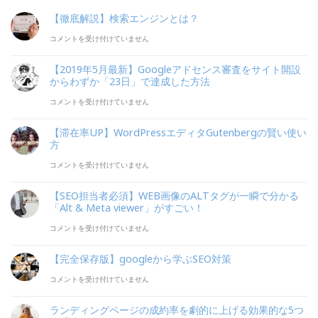
【徹底解説】検索エンジンとは？
【徹
コメントを受け付けていません
底
【2019年5月最新】Googleアドセンス審査をサイト開設
解
からわずか「23日」で達成した方法
説】
【2019
コメントを受け付けていません
検
年
【滞在率UP】WordPressエディタGutenbergの賢い使い
索
5
方
エ
月
【滞
コメントを受け付けていません
ン
最
在
【SEO担当者必須】WEB画像のALTタグが一瞬で分かる
ジ
新】
率
「Alt & Meta viewer」がすごい！
ン
Google
UP】
【SEO
コメントを受け付けていません
と
ア
WordPress
担
は？
【完全保存版】googleから学ぶSEO対策
ド
エ
当
は
【完
コメントを受け付けていません
セ
デ
者
全
ン
ィ
必
ランディングページの成約率を劇的に上げる効果的な5つ