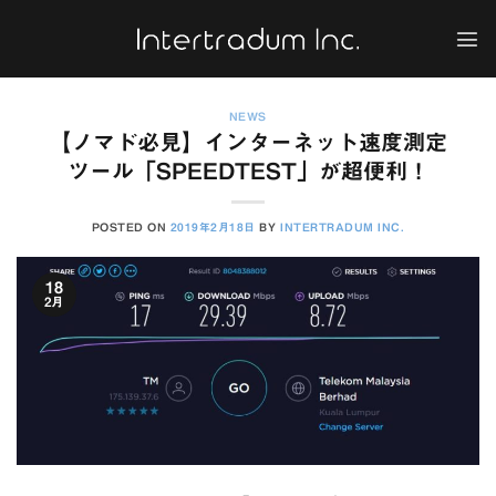
Skip
to
content
NEWS
【ノマド必見】インターネット速度測定
ツール「SPEEDTEST」が超便利！
POSTED ON
2019年2月18日
BY
INTERTRADUM INC.
18
2月