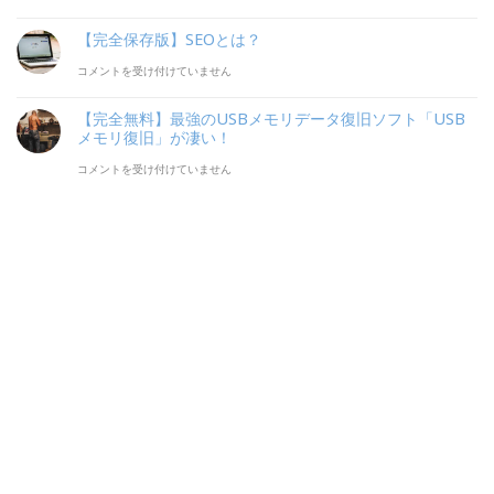
方
Windows10
グ
定
SEO
設
ー
は
を
【完全保存版】SEOとは？
が
版】
対
か
ジ
USB
一
【完
コメントを受け付けていません
取
策
ら
の
メ
瞬
全
り
【完全無料】最強のUSBメモリデータ復旧ソフト「USB
は
わ
成
モ
で
保
メモリ復旧」が凄い！
組
ず
約
リ
分
存
【完
コメントを受け付けていません
む
か
率
で
か
版】
全
べ
「23
を
イ
る
SEO
無
き
日」
劇
ン
「Alt
と
料】
3
で
的
ス
&
は？
最
つ
達
に
ト
Meta
は
強
の
成
上
ー
viewer」
の
SEO
し
げ
ル
が
USB
対
た
る
す
す
メ
策
方
効
る
ご
モ
は
法
果
際
い！
リ
は
的