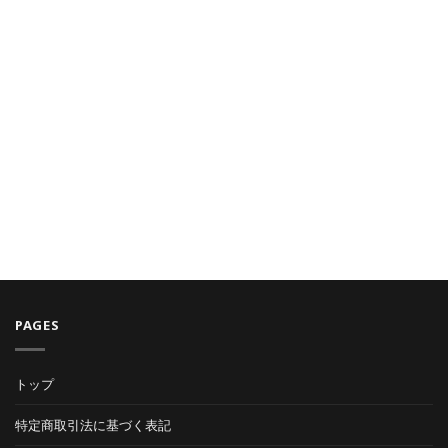
に
は
デ
な
エ
ー
5
ラ
タ
つ
ー
復
の
に
旧
手
な
ソ
法
る
フ
は
解
ト
決
「USB
法
メ
は
モ
リ
PAGES
復
旧」
トップ
が
特定商取引法に基づく表記
凄