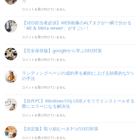
方
エ
月
【滞
コメントを受け付けていません
ン
最
在
【SEO担当者必須】WEB画像のALTタグが一瞬で分かる
ジ
新】
率
「Alt & Meta viewer」がすごい！
ン
Google
UP】
【SEO
コメントを受け付けていません
と
ア
WordPress
担
は？
【完全保存版】googleから学ぶSEO対策
ド
エ
当
は
【完
コメントを受け付けていません
セ
デ
者
全
ン
ィ
必
ランディングページの成約率を劇的に上げる効果的な5つ
保
ス
の手法
タ
須】
存
審
ラ
コメントを受け付けていません
Gutenberg
WEB
版】
査
ン
の
画
【自作PC】Windows10をUSBメモリでインストールする
google
を
デ
賢
際にエラーになる解決法
像
か
サ
ィ
い
【自
コメントを受け付けていません
の
ら
イ
ン
使
作
ALT
【決定版】取り組むべき3つのSEO対策
学
ト
グ
い
PC】
タ
【決
コメントを受け付けていません
ぶ
開
ペ