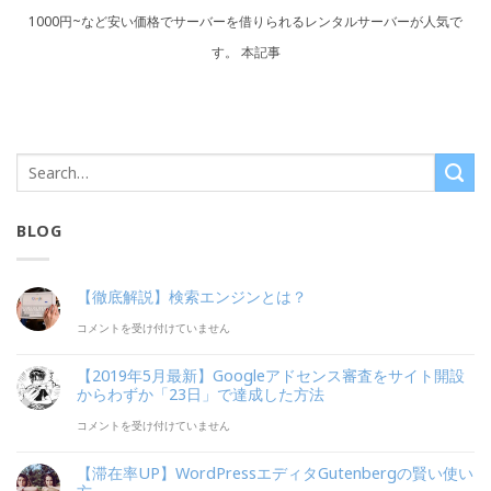
1000円~など安い価格でサーバーを借りられるレンタルサーバーが人気で
す。 本記事
BLOG
【徹底解説】検索エンジンとは？
【徹
コメントを受け付けていません
底
【2019年5月最新】Googleアドセンス審査をサイト開設
解
からわずか「23日」で達成した方法
説】
【2019
コメントを受け付けていません
検
年
【滞在率UP】WordPressエディタGutenbergの賢い使い
索
5