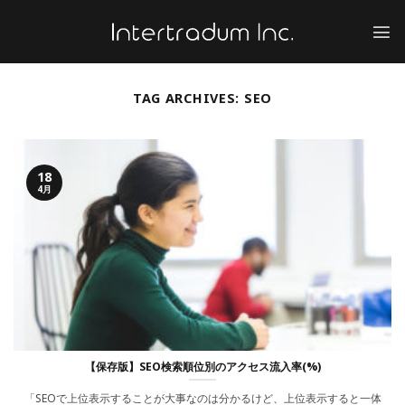
Skip
to
content
TAG ARCHIVES:
SEO
18
4月
【保存版】SEO検索順位別のアクセス流入率(%)
「SEOで上位表示することが大事なのは分かるけど、上位表示すると一体