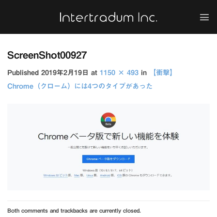
Skip
to
content
ScreenShot00927
Published
2019年2月19日
at
1150 × 493
in
【衝撃】
Chrome（クローム）には4つのタイプがあった
Both comments and trackbacks are currently closed.