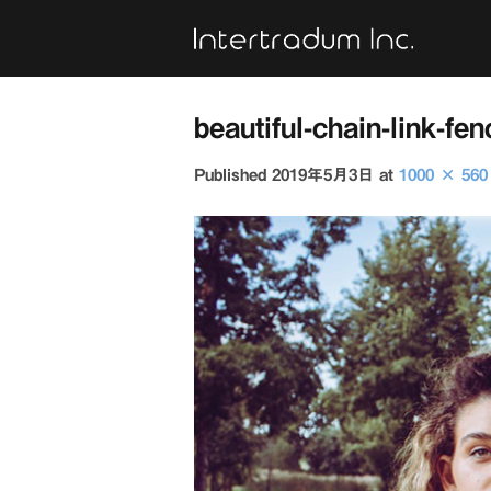
Skip
to
content
beautiful-chain-link-fe
Published
2019年5月3日
at
1000 × 560